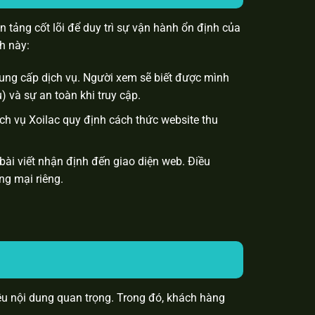
 tảng cốt lõi để duy trì sự vận hành ổn định của
h này:
cung cấp dịch vụ. Người xem sẽ biết được mình
) và sự an toàn khi truy cập.
ịch vụ Xoilac quy định cách thức website thu
bài viết nhận định đến giao diện web. Điều
ng mại riêng.
hiều nội dung quan trọng. Trong đó, khách hàng