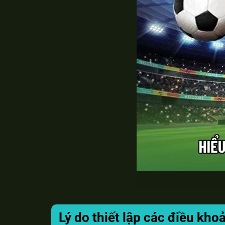
Lý do thiết lập các điều khoả