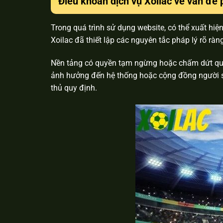
Điều khoản dịch vụ Xoilac về vấn đề 
Trong quá trình sử dụng website, có thể xuất hi
Xoilac đã thiết lập các nguyên tắc pháp lý rõ r
Nền tảng có quyền tạm ngừng hoặc chấm dứt quyề
ảnh hưởng đến hệ thống hoặc cộng đồng người sử 
thủ quy định.