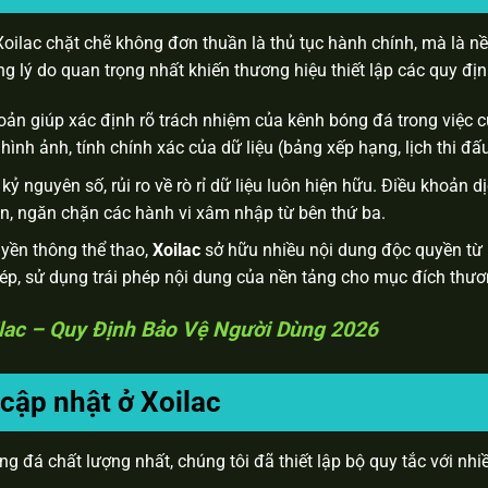
ilac chặt chẽ không đơn thuần là thủ tục hành chính, mà là nền
 lý do quan trọng nhất khiến thương hiệu thiết lập các quy địn
oản giúp xác định rõ trách nhiệm của kênh bóng đá trong việc 
nh ảnh, tính chính xác của dữ liệu (bảng xếp hạng, lịch thi đấu
ỷ nguyên số, rủi ro về rò rỉ dữ liệu luôn hiện hữu. Điều khoản d
ạn, ngăn chặn các hành vi xâm nhập từ bên thứ ba.
uyền thông thể thao,
Xoilac
sở hữu nhiều nội dung độc quyền từ 
p, sử dụng trái phép nội dung của nền tảng cho mục đích thươ
lac – Quy Định Bảo Vệ Người Dùng 2026
cập nhật ở Xoilac
óng đá chất lượng nhất, chúng tôi đã thiết lập bộ quy tắc với n