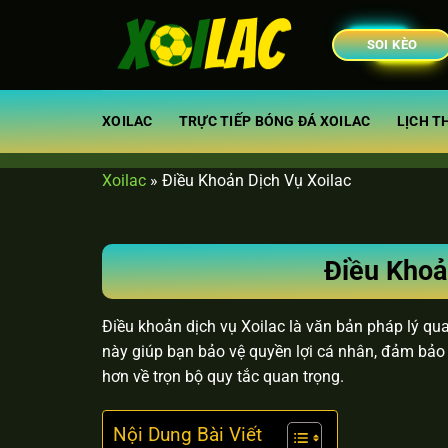
Chuyển
đến
SOI KÈO
nội
dung
XOILAC
TRỰC TIẾP BÓNG ĐÁ XOILAC
LỊCH T
Xoilac
»
Điều Khoản Dịch Vụ Xoilac
Điều Khoả
Điều khoản dịch vụ Xoilac là văn bản pháp lý qu
này giúp bạn bảo vệ quyền lợi cá nhân, đảm bảo
hơn về trọn bộ quy tắc quan trọng.
Nội Dung Bài Viết