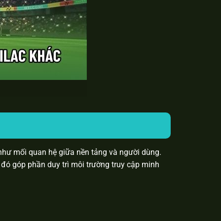
 như mối quan hệ giữa nền tảng và người dùng.
 đó góp phần duy trì môi trường truy cập minh