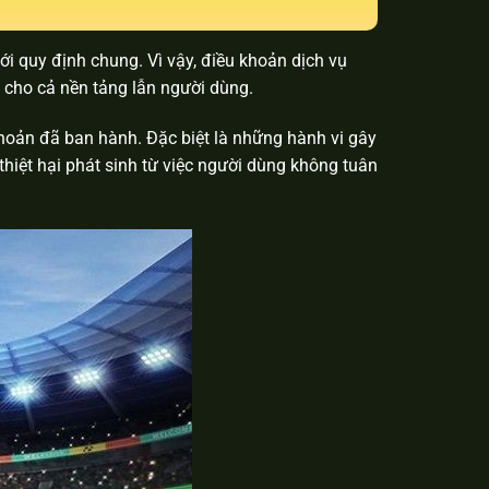
ới quy định chung. Vì vậy, điều khoản dịch vụ
 cho cả nền tảng lẫn người dùng.
hoản đã ban hành. Đặc biệt là những hành vi gây
hiệt hại phát sinh từ việc người dùng không tuân