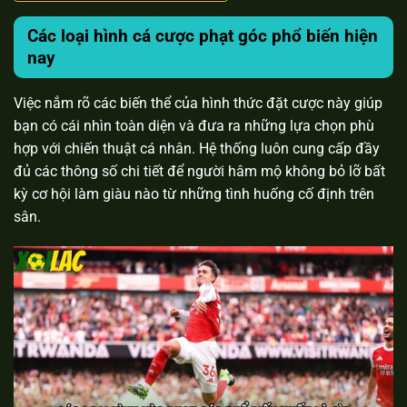
Các loại hình cá cược phạt góc phổ biến hiện
nay
Việc nắm rõ các biến thể của hình thức đặt cược này giúp
bạn có cái nhìn toàn diện và đưa ra những lựa chọn phù
hợp với chiến thuật cá nhân. Hệ thống luôn cung cấp đầy
đủ các thông số chi tiết để người hâm mộ không bỏ lỡ bất
kỳ cơ hội làm giàu nào từ những tình huống cố định trên
sân.