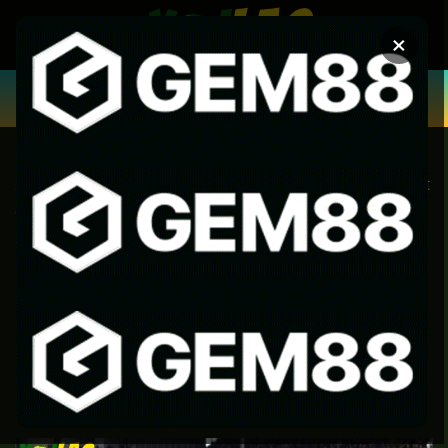
Chuyển
đến
×
nội
dung
XEM BÓNG
SOI KÈO
Xoilac
»
Tỷ lệ kèo nhà cái xoilac
»
Kèo Phạt Góc – Bí Quyết
Soi Kèo Cược Góc Hiệu Quả Nhất Tại Xoilac
TỶ LỆ KÈO NHÀ CÁI XOILAC
Kèo Phạt Góc – Bí Quyết Soi Kèo
Cược Góc Hiệu Quả Nhất Tại
Xoilac
ĐÃ ĐĂNG TRÊN
THÁNG 2 10, 2026
BỞI
CONTENT EDITOR