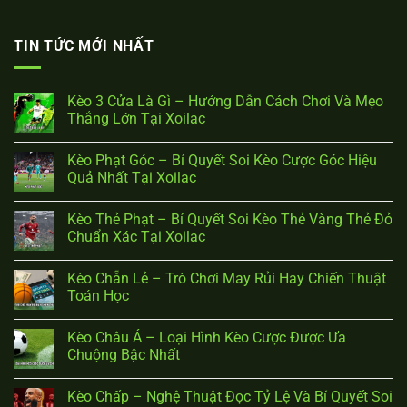
TIN TỨC MỚI NHẤT
Kèo 3 Cửa Là Gì – Hướng Dẫn Cách Chơi Và Mẹo
Thắng Lớn Tại Xoilac
Kèo Phạt Góc – Bí Quyết Soi Kèo Cược Góc Hiệu
Quả Nhất Tại Xoilac
Kèo Thẻ Phạt – Bí Quyết Soi Kèo Thẻ Vàng Thẻ Đỏ
Chuẩn Xác Tại Xoilac
Kèo Chẵn Lẻ – Trò Chơi May Rủi Hay Chiến Thuật
Toán Học
Kèo Châu Á – Loại Hình Kèo Cược Được Ưa
Chuộng Bậc Nhất
Kèo Chấp – Nghệ Thuật Đọc Tỷ Lệ Và Bí Quyết Soi