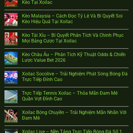
Kèo Tại Xoilac
Kèo Malaysia – Cách Đọc Tỷ Lệ Và Bí Quyết Soi
Kèo Hiệu Quả Tại Xoilac
Kèo Tài Xỉu – Bí Quyết Phân Tích Và Chinh Phục
Mọi Bảng Cược Tại Xoilac
Kèo Châu Âu – Phân Tích Kỹ Thuật Odds & Chiến
Lược Value Bet 2026
Xoilac Socolive – Trải Nghiệm Phát Sóng Bóng Đá
Trực Tiếp Đỉnh Cao
Trực Tiếp Tennis Xoilac – Thỏa Mãn Đam Mê
Quần Vợt Đỉnh Cao
Xoilac Bóng Chuyền – Trải Nghiệm Mãn Nhãn Với
Đam Mê
Xoilac Live – Nền Tảng Trực Tiếp Bóng Đá Số 1