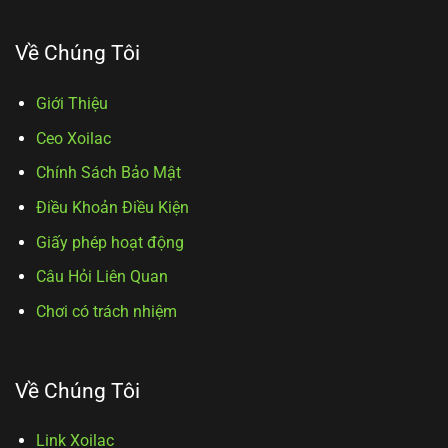
Về Chúng Tôi
Giới Thiệu
Ceo Xoilac
Chính Sách Bảo Mật
Điều Khoản Điều Kiện
Giấy phép hoạt động
Câu Hỏi Liên Quan
Chơi có trách nhiệm
Về Chúng Tôi
Link Xoilac