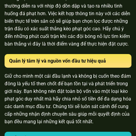
thường diễn ra với nhịp độ dồn dập và tạo ra nhiều tình
huống đá phạt hơn. Việc kết hợp thông tin này với các diễn
biến thực tế trên sân cỏ sẽ giúp bạn chọn lọc được những
trận đấu có xác suất thắng kèo phạt góc cao. Hãy chú ý
đến những phút cuối trận khi các đội bóng nỗ lực tìm kiếm
bàn thắng vì đây là thời điểm vàng để thực hiện đặt cược.
Quản lý tâm lý và nguồn vốn đầu tư hiệu quả
Giữ cho mình một cái đầu lạnh và không bị cuốn theo đám
đông là yếu tố then chốt để bạn tồn tại và phát triển trong
giới này. Bạn không nên đặt toàn bộ vốn vào một loại kèo
phạt góc duy nhất mà hãy chia nhỏ số tiền để đa dạng hóa
các danh mục đầu tư. Chúng tôi sẽ luôn sát cánh để cung
cấp những nhận định chuyên sâu giúp mỗi quyết định của
bạn đều mang lại những kết quả tốt nhất.