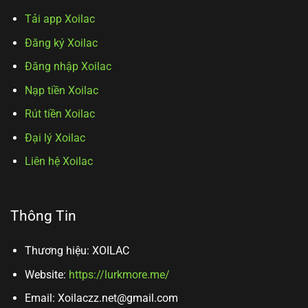
Tải app Xoilac
Đăng ký Xoilac
Đăng nhập Xoilac
Nạp tiền Xoilac
Rút tiền Xoilac
Đại lý Xoilac
Liên hệ Xoilac
Thông Tin
Thương hiệu: XOILAC
Website:
https://lurkmore.me/
Email:
Xoilaczz.net@gmail.com