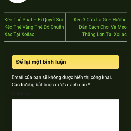
Kèo Thẻ Phạt – Bí Quyết Soi
Kèo 3 Cửa Là Gì – Hướng
Kèo Thẻ Vàng Thẻ Đỏ Chuẩn
Dẫn Cách Chơi Và Mẹo
Xác Tại Xoilac
Thắng Lớn Tại Xoilac
Để lại một bình luận
Email của bạn sẽ không được hiển thị công khai.
Các trường bắt buộc được đánh dấu
*
Bình luận
*