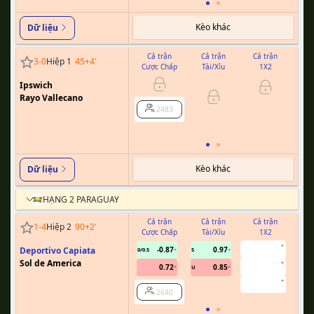
Kèo khác
Dữ liệu
Cả trận
Cả trận
Cả trận
3
-
0
Hiệp 1
45+4
'
Cược Chấp
Tài/Xỉu
1X2
Cư
Ipswich
0
Rayo Vallecano
2483
Kèo khác
Dữ liệu
HẠNG 2 PARAGUAY
Cả trận
Cả trận
Cả trận
1
-
4
Hiệp 2
90+2
'
Cược Chấp
Tài/Xỉu
1X2
Cư
13.00
Deportivo Capiata
-0.87
0.97
0/0.5
5
Sol de America
1.11
0.72
0.85
U
6.90
2640