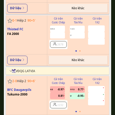
Kèo khác
Dữ liệu
Cả trận
Cả trận
Cả trận
0
-
1
Hiệp 2
90+5
'
Cược Chấp
Tài/Xỉu
1X2
Cư
11.00
Thisted FC
-0.77
0.98
0/0.5
1.5/2
FA 2000
1.34
0.65
0.84
U
3.50
2678
Kèo khác
Dữ liệu
VĐQG LATVIA
Cả trận
Cả trận
Cả trận
2
-
0
Hiệp 2
90+6
'
Cược Chấp
Tài/Xỉu
1X2
Cư
2.03
BFC Daugavpils
-0.97
0.77
0.5
1/1.5
Tukums-2000
4.47
0.81
-0.95
U
2.47
2232