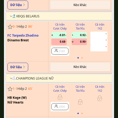
Kèo khác
Dữ liệu
VĐQG BELARUS
Cả trận
Cả trận
Cả trận
0
-
1
Hiệp 2
86
'
Cược Chấp
Tài/Xỉu
1X2
Cư
3.50
FC Torpedo Zhodino
-0.81
0.92
0
1
Dinamo Brest
2.74
0.68
0.90
U
2.12
2280
Kèo khác
Dữ liệu
CHAMPIONS LEAGUE NỮ
Cả trận
Cả trận
Cả trận
1
-
1
Hiệp 2
65
'
Cược Chấp
Tài/Xỉu
1X2
Cư
HB Koge (W)
Nữ Hearts
2806