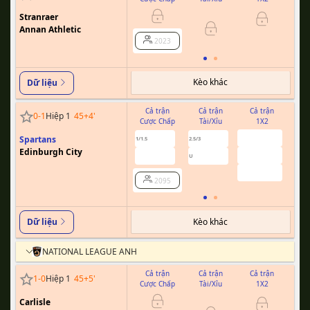
Stranraer
Annan Athletic
2023
Kèo khác
Dữ liệu
Cả trận
Cả trận
Cả trận
0
-
1
Hiệp 1
45+4
'
Cược Chấp
Tài/Xỉu
1X2
Cư
1.44
Spartans
-0.89
0.90
1/1.5
2.5/3
Edinburgh City
5.10
0.70
0.90
U
3.78
2095
Kèo khác
Dữ liệu
NATIONAL LEAGUE ANH
Cả trận
Cả trận
Cả trận
1
-
0
Hiệp 1
45+5
'
Cược Chấp
Tài/Xỉu
1X2
Cư
Carlisle
0.5