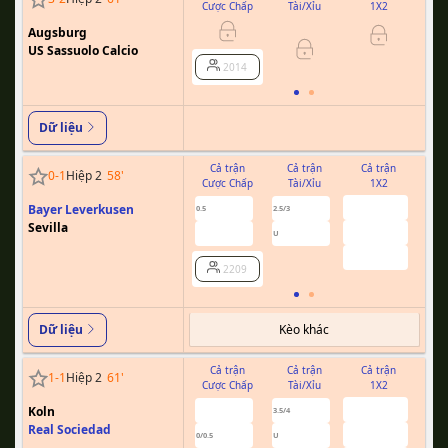
Cược Chấp
Tài/Xỉu
1X2
Cư
Augsburg
US Sassuolo Calcio
2014
Dữ liệu
Cả trận
Cả trận
Cả trận
0
-
1
Hiệp 2
58
'
Cược Chấp
Tài/Xỉu
1X2
Cư
4.11
Bayer Leverkusen
0.99
0.83
0.5
2.5/3
Sevilla
1.91
0.91
-0.95
U
2.99
2209
Kèo khác
Dữ liệu
Cả trận
Cả trận
Cả trận
1
-
1
Hiệp 2
61
'
Cược Chấp
Tài/Xỉu
1X2
Cư
3.08
Koln
0.84
0.85
3.5/4
Real Sociedad
2.38
-0.94
-0.97
0/0.5
U