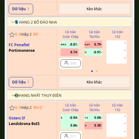
Kèo khác
Dữ liệu
HẠNG 2 BỒ ĐÀO NHA
Cả trận
Cả trận
Cả trận
0
-
1
Hiệp 2
89
'
Cược Chấp
Tài/Xỉu
1X2
Cư
2.81
FC Penafiel
-0.81
0.79
0/0.5
0.5/1
Portimonense
4.27
0.74
-0.91
U
1.95
2840
Kèo khác
Dữ liệu
HẠNG NHẤT THỤY ĐIỂN
Cả trận
Cả trận
Cả trận
0
-
1
Hiệp 2
90+2
'
Cược Chấp
Tài/Xỉu
1X2
Cư
42.00
Osters IF
-0.94
0.08
0
1.5
Landskrona BoIS
1.11
0.86
0.38
U
6.20
2511