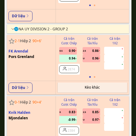
Dữ liệu
NA UY DIVISION 2 - GROUP 2
Cả trận
Cả trận
Cả trận
2
-
1
Hiệp 2
90+6
'
Cược Chấp
Tài/Xỉu
1X2
Cư
1.17
FK Arendal
0.90
0.86
0.5
2.5
Pors Grenland
12.50
0.94
0.96
U
5.20
2874
Kèo khác
Dữ liệu
Cả trận
Cả trận
Cả trận
0
-
1
Hiệp 2
90+4
'
Cược Chấp
Tài/Xỉu
1X2
Cư
6.70
Kvik Halden
0.83
0.85
0
2.5
Mjondalen
1.46
-0.99
0.97
U
3.47
2384