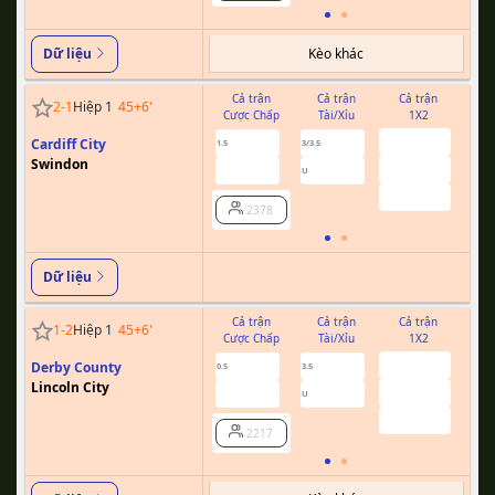
Kèo khác
Dữ liệu
Cả trận
Cả trận
Cả trận
2
-
1
Hiệp 1
45+6
'
Cược Chấp
Tài/Xỉu
1X2
Cư
1.31
Cardiff City
0.93
-0.98
1.5
3/3.5
Swindon
6.90
0.97
0.86
U
5.00
2378
Dữ liệu
Cả trận
Cả trận
Cả trận
1
-
2
Hiệp 1
45+6
'
Cược Chấp
Tài/Xỉu
1X2
Cư
3.24
Derby County
0.91
0.86
0.5
3.5
Lincoln City
1.99
0.99
-0.98
U
3.46
2217