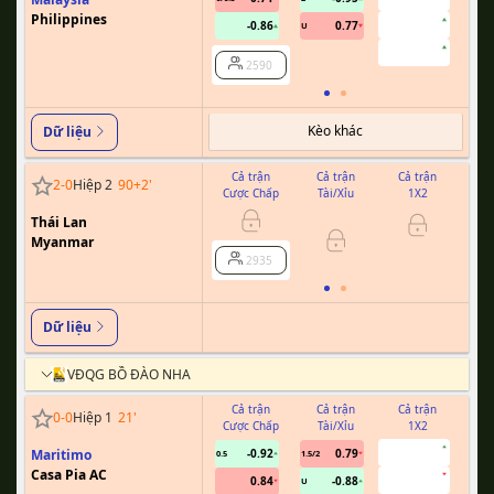
Philippines
24.00
-0.86
0.77
U
5.80
2590
Kèo khác
Dữ liệu
Cả trận
Cả trận
Cả trận
2
-
0
Hiệp 2
90+2
'
Cược Chấp
Tài/Xỉu
1X2
Cư
Thái Lan
Myanmar
2935
Dữ liệu
VĐQG BỒ ĐÀO NHA
Cả trận
Cả trận
Cả trận
0
-
0
Hiệp 1
21
'
Cược Chấp
Tài/Xỉu
1X2
Cư
2.08
Maritimo
-0.92
0.79
0.5
1.5/2
Casa Pia AC
3.87
0.84
-0.88
U