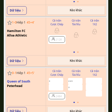
Kèo khác
Dữ liệu
Cả trận
Cả trận
Cả trận
1
-
0
Hiệp 1
45+4
'
Cược Chấp
Tài/Xỉu
1X2
Cư
Hamilton FC
0/0.5
Alloa Athletic
2128
Kèo khác
Dữ liệu
Cả trận
Cả trận
Cả trận
0
-
1
Hiệp 1
45+5
'
Cược Chấp
Tài/Xỉu
1X2
Cư
2.79
Queen of South
-0.83
0.99
0
2.5/3
0
Peterhead
2.11
0.65
0.81
U
3.12
2484
Kèo khác
Dữ liệu