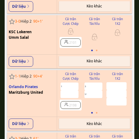
Kèo khác
Dữ liệu
Cả trận
Cả trận
Cả trận
3
-
0
Hiệp 2
90+1
'
Cược Chấp
Tài/Xỉu
1X2
Cư
KSC Lokeren
Umm Salal
2101
Kèo khác
Dữ liệu
Cả trận
Cả trận
Cả trận
1
-
1
Hiệp 2
90+4
'
Cược Chấp
Tài/Xỉu
1X2
Cư
1.44
Orlando Pirates
-0.95
0.70
1
3
Maritzburg United
13.50
0.65
1.00
U
2.60
2198
Kèo khác
Dữ liệu
Cả trận
Cả trận
Cả trận
3
-
2
Hiệp 2
61
'