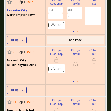
Cả trận
Cả trận
Cả trận
1
-
0
Hiệp 1
45+6
'
Cược Chấp
Tài/Xỉu
1X2
Cư
1.35
Leicester City
0.87
0.85
1/1.5
2.5/3
Northampton Town
7.10
-0.97
-0.97
U
4.55
2669
Kèo khác
Dữ liệu
Cả trận
Cả trận
Cả trận
3
-
0
Hiệp 1
45+6
'
Cược Chấp
Tài/Xỉu
1X2
Cư
Norwich City
0/0.5
Milton Keynes Dons
2002
Dữ liệu
Cả trận
Cả trận
Cả trận
0
-
1
Hiệp 1
45+5
'
Cược Chấp
Tài/Xỉu
1X2
Cư
Preston North End
0