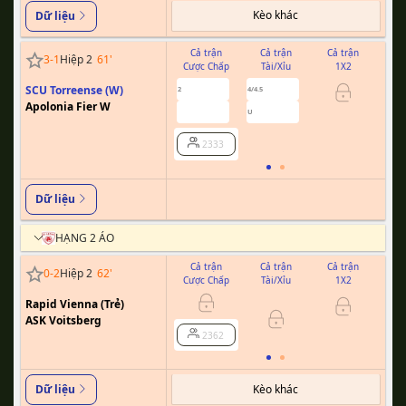
Kèo khác
Dữ liệu
Cả trận
Cả trận
Cả trận
3
-
1
Hiệp 2
61
'
Cược Chấp
Tài/Xỉu
1X2
Cư
SCU Torreense (W)
0.83
0.89
2
4/4.5
Apolonia Fier W
-0.99
0.93
U
2333
Dữ liệu
HẠNG 2 ÁO
Cả trận
Cả trận
Cả trận
0
-
2
Hiệp 2
62
'
Cược Chấp
Tài/Xỉu
1X2
Cư
Rapid Vienna (Trẻ)
ASK Voitsberg
2362
Kèo khác
Dữ liệu